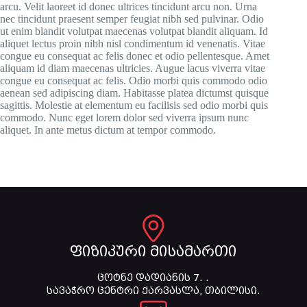
arcu. Velit laoreet id donec ultrices tincidunt arcu non. Urna
nec tincidunt praesent semper feugiat nibh sed pulvinar. Odio
ut enim blandit volutpat maecenas volutpat blandit aliquam. Id
aliquet lectus proin nibh nisl condimentum id venenatis. Vitae
congue eu consequat ac felis donec et odio pellentesque. Amet
aliquam id diam maecenas ultricies. Augue lacus viverra vitae
congue eu consequat ac felis. Odio morbi quis commodo odio
aenean sed adipiscing diam. Habitasse platea dictumst quisque
sagittis. Molestie at elementum eu facilisis sed odio morbi quis
commodo. Nunc eget lorem dolor sed viverra ipsum nunc
aliquet. In ante metus dictum at tempor commodo.
ფიზიკური მისამართი
ცოტნე დადიანის 7. .
სავაჭრო ცენტრი ქარვასლა, თბილისი.