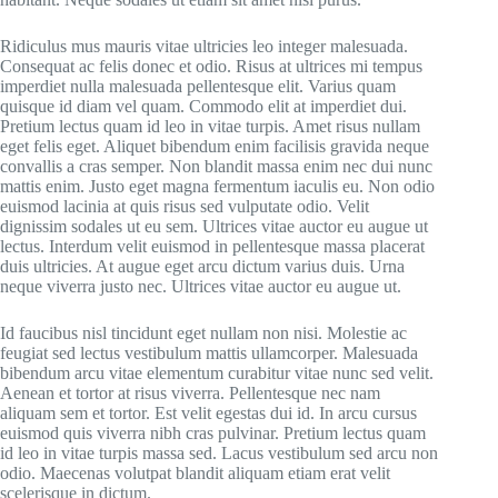
Ridiculus mus mauris vitae ultricies leo integer malesuada.
Consequat ac felis donec et odio. Risus at ultrices mi tempus
imperdiet nulla malesuada pellentesque elit. Varius quam
quisque id diam vel quam. Commodo elit at imperdiet dui.
Pretium lectus quam id leo in vitae turpis. Amet risus nullam
eget felis eget. Aliquet bibendum enim facilisis gravida neque
convallis a cras semper. Non blandit massa enim nec dui nunc
mattis enim. Justo eget magna fermentum iaculis eu. Non odio
euismod lacinia at quis risus sed vulputate odio. Velit
dignissim sodales ut eu sem. Ultrices vitae auctor eu augue ut
lectus. Interdum velit euismod in pellentesque massa placerat
duis ultricies. At augue eget arcu dictum varius duis. Urna
neque viverra justo nec. Ultrices vitae auctor eu augue ut.
Id faucibus nisl tincidunt eget nullam non nisi. Molestie ac
feugiat sed lectus vestibulum mattis ullamcorper. Malesuada
bibendum arcu vitae elementum curabitur vitae nunc sed velit.
Aenean et tortor at risus viverra. Pellentesque nec nam
aliquam sem et tortor. Est velit egestas dui id. In arcu cursus
euismod quis viverra nibh cras pulvinar. Pretium lectus quam
id leo in vitae turpis massa sed. Lacus vestibulum sed arcu non
odio. Maecenas volutpat blandit aliquam etiam erat velit
scelerisque in dictum.