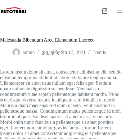
Malesuada Bibendum Arcu Elementum Laoreet
admin
დეკემბერი 17, 2021
Trends
Lorem ipsum dolor sit amet, consectetur adipiscing elit, sed do
eiusmod tempor incididunt ut labore et dolore magna aliqua.
Ullamcorper sit amet risus nullam eget felis eget. Pretium
quam vulputate dignissim suspendisse. Venenatis a
condimentum vitae sapien pellentesque habitant morbi. Nunc
scelerisque viverra mauris in aliquam sem fringilla ut morbi.
Mauris a diam maecenas sed enim ut sem. Velit euismod in
pellentesque massa. Condimentum mattis pellentesque id nibh
tortor id aliquet. Facilisis mauris sit amet massa vitae tortor.
Morbi enim nunc faucibus a pellentesque sit amet porttitor
eget. Laoreet non curabitur gravida arcu ac tortor. Lorem
ipsum dolor sit amet consectetur adipiscing elit pellentesque
habitant. Neque sodales ut etiam sit amet nisl purus.