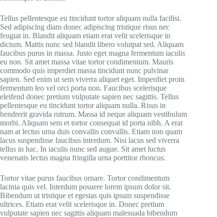
Tellus pellentesque eu tincidunt tortor aliquam nulla facilisi.
Sed adipiscing diam donec adipiscing tristique risus nec
feugiat in. Blandit aliquam etiam erat velit scelerisque in
dictum. Mattis nunc sed blandit libero volutpat sed. Aliquam
faucibus purus in massa. Justo eget magna fermentum iaculis
eu non. Sit amet massa vitae tortor condimentum. Mauris
commodo quis imperdiet massa tincidunt nunc pulvinar
sapien. Sed enim ut sem viverra aliquet eget. Imperdiet proin
fermentum leo vel orci porta non. Faucibus scelerisque
eleifend donec pretium vulputate sapien nec sagittis. Tellus
pellentesque eu tincidunt tortor aliquam nulla. Risus in
hendrerit gravida rutrum. Massa id neque aliquam vestibulum
morbi. Aliquam sem et tortor consequat id porta nibh. A erat
nam at lectus urna duis convallis convallis. Etiam non quam
lacus suspendisse faucibus interdum. Nisi lacus sed viverra
tellus in hac. In iaculis nunc sed augue. Sit amet luctus
venenatis lectus magna fringilla urna porttitor rhoncus.
Tortor vitae purus faucibus ornare. Tortor condimentum
lacinia quis vel. Interdum posuere lorem ipsum dolor sit.
Bibendum ut tristique et egestas quis ipsum suspendisse
ultrices. Etiam erat velit scelerisque in. Donec pretium
vulputate sapien nec sagittis aliquam malesuada bibendum