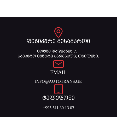
ფიზიკური მისამართი
ცოტნე დადიანის 7. .
სავაჭრო ცენტრი ქარვასლა, თბილისი.
EMAIL
INFO@AUTOTRANS.GE
ტელეფონი
+995 511 30 13 03