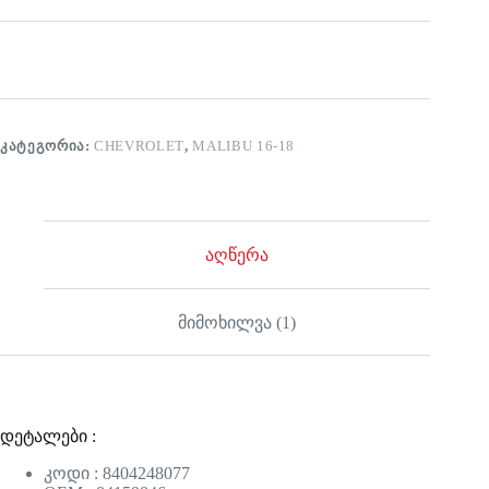
ᲙᲐᲢᲔᲒᲝᲠᲘᲐ:
CHEVROLET
,
MALIBU 16-18
აღწერა
მიმოხილვა (1)
დეტალები :
კოდი : 8404248077