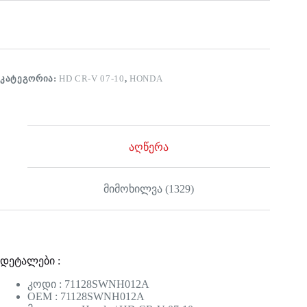
ᲙᲐᲢᲔᲒᲝᲠᲘᲐ:
HD CR-V 07-10
,
HONDA
აღწერა
მიმოხილვა (1329)
დეტალები :
კოდი : 71128SWNH012A
OEM : 71128SWNH012A