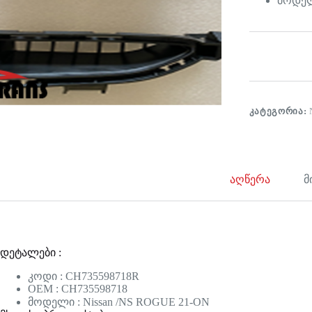
მოდელი
ᲙᲐᲢᲔᲒᲝᲠᲘᲐ:
აღწერა
მ
დეტალები :
კოდი : CH735598718R
OEM : CH735598718
მოდელი : Nissan /NS ROGUE 21-ON