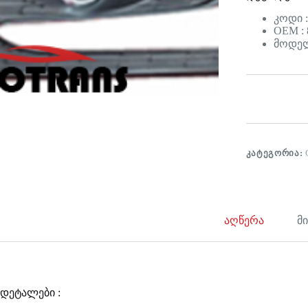
კოდი :
OEM : 
მოდელი
ᲙᲐᲢᲔᲒᲝᲠᲘᲐ:
აღწერა
მ
დეტალები :