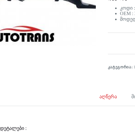
კოდი 
OEM : 
მოდელი
ᲙᲐᲢᲔᲒᲝᲠᲘᲐ:
აღწერა
მ
დეტალები :