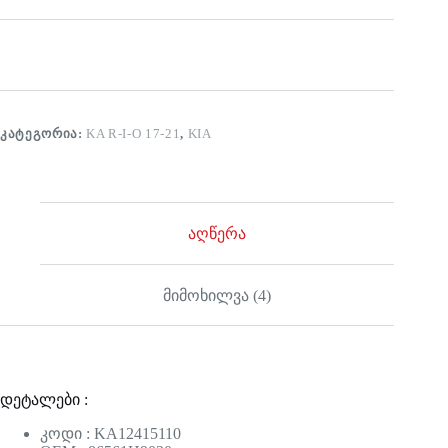
ᲙᲐᲢᲔᲒᲝᲠᲘᲐ:
KA R-I-O 17-21
,
KIA
აღწერა
მიმოხილვა (4)
დეტალები :
კოდი : KA12415110