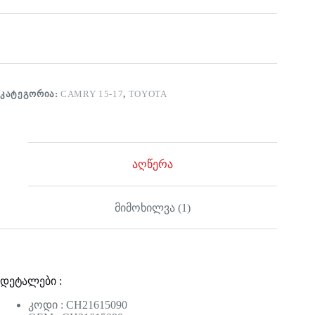
ᲙᲐᲢᲔᲒᲝᲠᲘᲐ:
CAMRY 15-17
,
TOYOTA
აღწერა
მიმოხილვა (1)
დეტალები :
კოდი : CH21615090