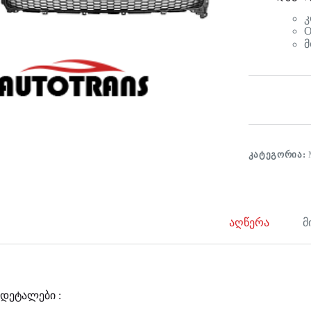
კ
O
მ
ᲙᲐᲢᲔᲒᲝᲠᲘᲐ:
აღწერა
მ
დეტალები :