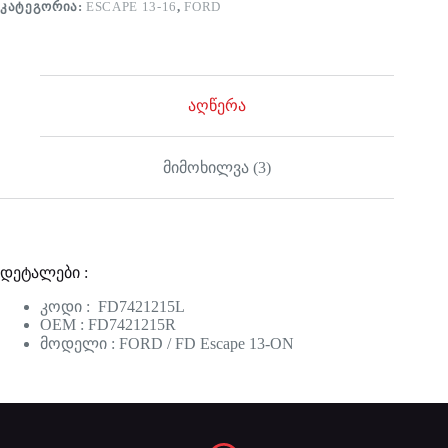
ᲙᲐᲢᲔᲒᲝᲠᲘᲐ:
ESCAPE 13-16
,
FORD
აღწერა
მიმოხილვა (3)
დეტალები :
კოდი : FD7421215L
OEM : FD7421215R
მოდელი : FORD / FD Escape 13-ON