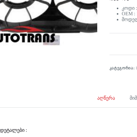
კოდი :
OEM : 
მოდელი
ᲙᲐᲢᲔᲒᲝᲠᲘᲐ:
აღწერა
მი
დეტალები :