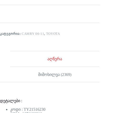
ᲙᲐᲢᲔᲒᲝᲠᲘᲐ:
CAMRY 06-11
,
TOYOTA
აღწერა
მიმოხილვა (2369)
დეტალები :
კოდი : TY21516230