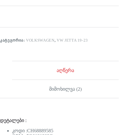
ᲙᲐᲢᲔᲒᲝᲠᲘᲐ:
VOLKSWAGEN
,
VW JETTA 19-23
აღწერა
მიმოხილვა (2)
დეტალები :
კოდი :CH68889585