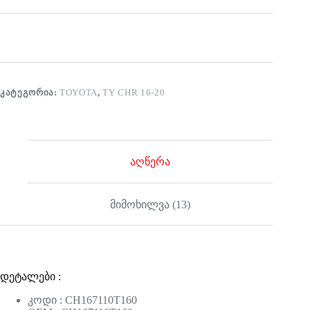
ᲙᲐᲢᲔᲒᲝᲠᲘᲐ:
TOYOTA
,
TY CHR 16-20
აღწერა
მიმოხილვა (13)
დეტალები :
კოდი : CH167110T160