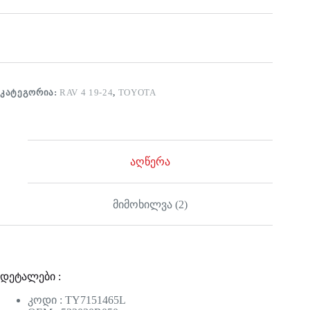
ᲙᲐᲢᲔᲒᲝᲠᲘᲐ:
RAV 4 19-24
,
TOYOTA
აღწერა
მიმოხილვა (2)
დეტალები :
კოდი : TY7151465L