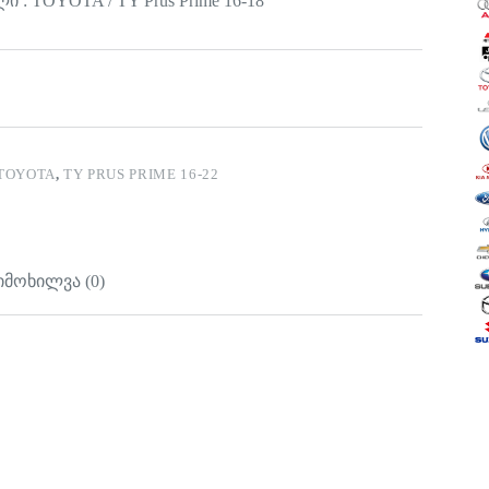
 : TOYOTA / TY Prus Prime 16-18
TOYOTA
,
TY PRUS PRIME 16-22
იმოხილვა (0)