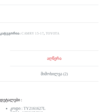
ᲙᲐᲢᲔᲒᲝᲠᲘᲐ:
CAMRY 15-17
,
TOYOTA
აღწერა
მიმოხილვა (2)
დეტალები :
კოდი : TY2161627L