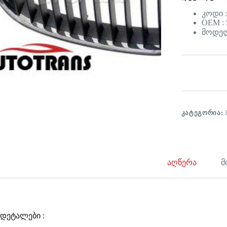
კოდი 
OEM : 
მოდელი
ᲙᲐᲢᲔᲒᲝᲠᲘᲐ:
აღწერა
მ
დეტალები :