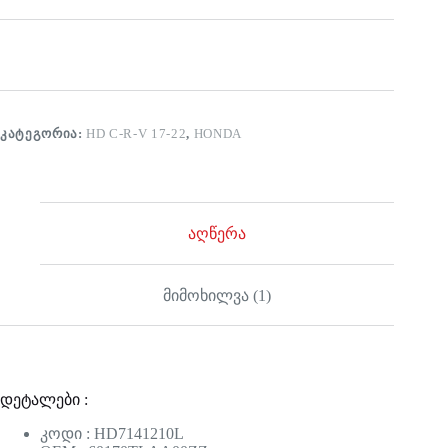
ᲙᲐᲢᲔᲒᲝᲠᲘᲐ:
HD C-R-V 17-22
,
HONDA
აღწერა
მიმოხილვა (1)
დეტალები :
კოდი : HD7141210L