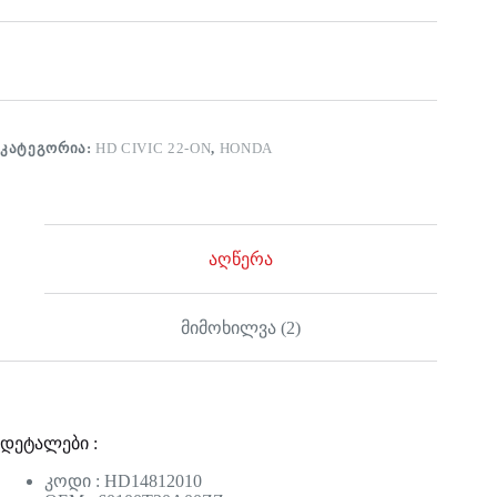
ᲙᲐᲢᲔᲒᲝᲠᲘᲐ:
HD CIVIC 22-ON
,
HONDA
აღწერა
მიმოხილვა (2)
დეტალები :
კოდი : HD14812010