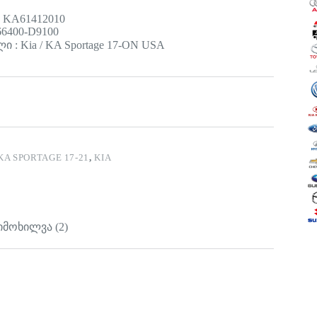
 KA61412010
6400-D9100
 : Kia / KA Sportage 17-ON USA
KA SPORTAGE 17-21
,
KIA
იმოხილვა (2)