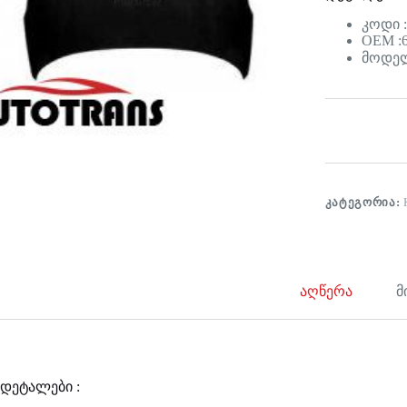
კოდი :
OEM :6
მოდელი
ᲙᲐᲢᲔᲒᲝᲠᲘᲐ:
აღწერა
მ
დეტალები :