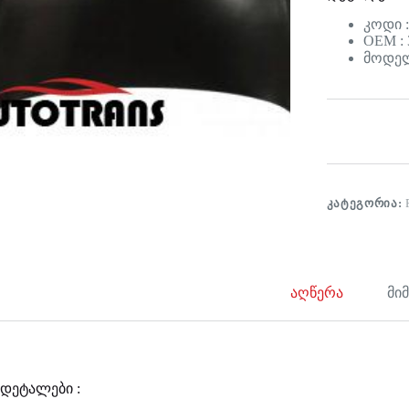
კოდი :
OEM :
მოდელი
ᲙᲐᲢᲔᲒᲝᲠᲘᲐ:
აღწერა
მი
დეტალები :