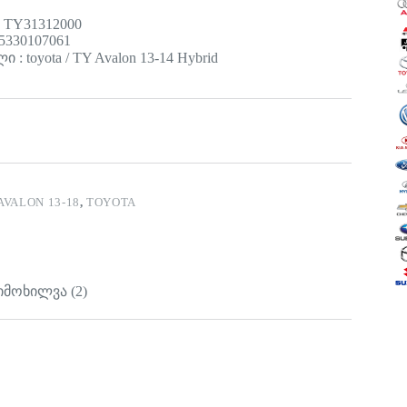
 TY31312000
5330107061
 : toyota / TY Avalon 13-14 Hybrid
AVALON 13-18
,
TOYOTA
იმოხილვა (2)