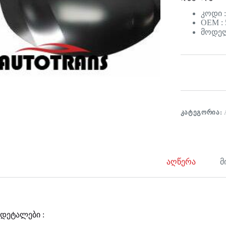
კოდი :
OEM : 
მოდელი
ᲙᲐᲢᲔᲒᲝᲠᲘᲐ:
აღწერა
მ
დეტალები :