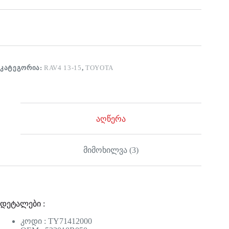
ᲙᲐᲢᲔᲒᲝᲠᲘᲐ:
RAV4 13-15
,
TOYOTA
აღწერა
მიმოხილვა (3)
დეტალები :
კოდი : TY71412000