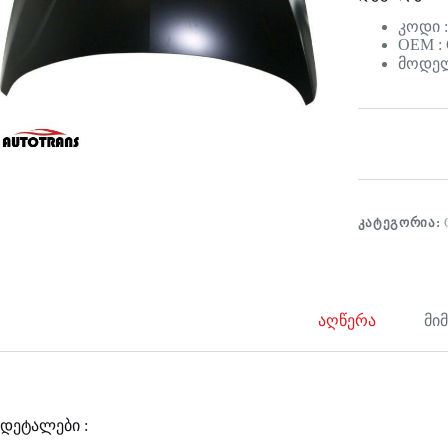
კოდი :
OEM :
მოდელი
ᲙᲐᲢᲔᲒᲝᲠᲘᲐ:
აღწერა
მი
დეტალები :