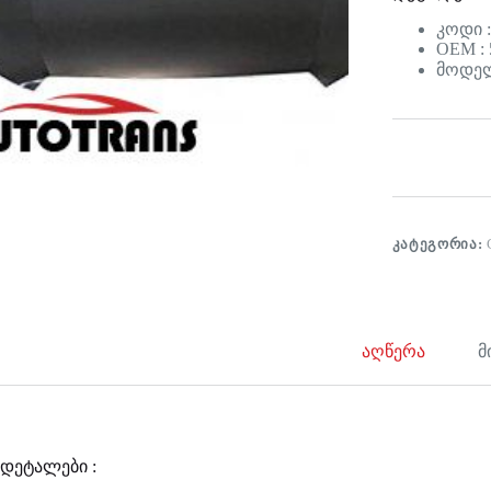
კოდი :
OEM : 
მოდელი
ᲙᲐᲢᲔᲒᲝᲠᲘᲐ:
აღწერა
მ
დეტალები :