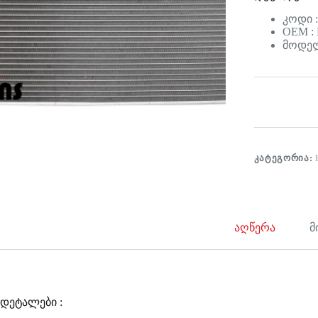
კოდი :
OEM :
მოდელი
ᲙᲐᲢᲔᲒᲝᲠᲘᲐ:
აღწერა
მ
დეტალები :