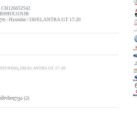
 CH126652542
 B09HX31NJB
 : Hyundai / I30/ELANTRA GT 17-20
HYUNDAI
,
I30/ELANTRA GT 17-20
იმოხილვა (2)