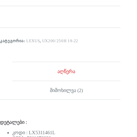
ᲙᲐᲢᲔᲒᲝᲠᲘᲐ:
LEXUS
,
UX200/250H 19-22
აღწერა
მიმოხილვა (2)
დეტალები :
კოდი : LX5311461L