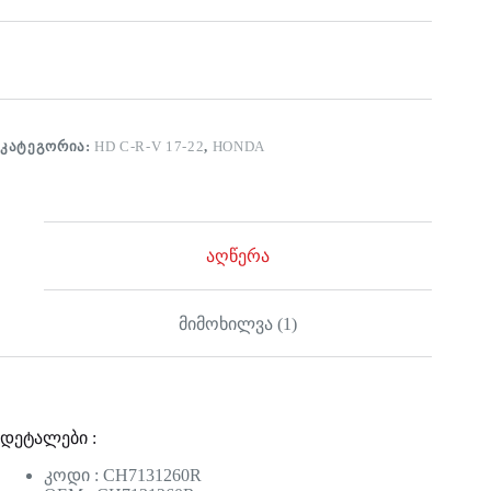
ᲙᲐᲢᲔᲒᲝᲠᲘᲐ:
HD C-R-V 17-22
,
HONDA
აღწერა
მიმოხილვა (1)
დეტალები :
კოდი : CH7131260R