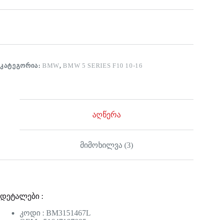
ᲙᲐᲢᲔᲒᲝᲠᲘᲐ:
BMW
,
BMW 5 SERIES F10 10-16
აღწერა
მიმოხილვა (3)
დეტალები :
კოდი : BM3151467L