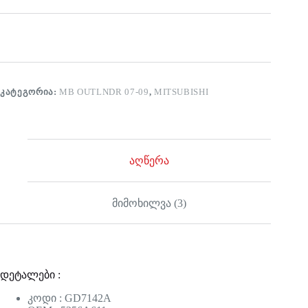
ᲙᲐᲢᲔᲒᲝᲠᲘᲐ:
MB OUTLNDR 07-09
,
MITSUBISHI
აღწერა
მიმოხილვა (3)
დეტალები :
კოდი : GD7142A