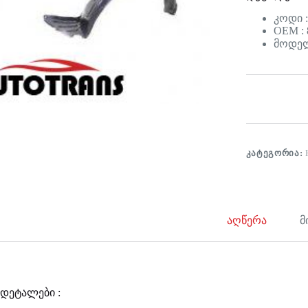
კოდი 
OEM : 
მოდელი
ᲙᲐᲢᲔᲒᲝᲠᲘᲐ:
აღწერა
მ
დეტალები :