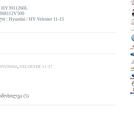
: HY3911260L
868112V500
 : Hyundai / HY Veloster 11-15
HYUNDAI
,
VELOSTER 11-17
იმოხილვა (5)