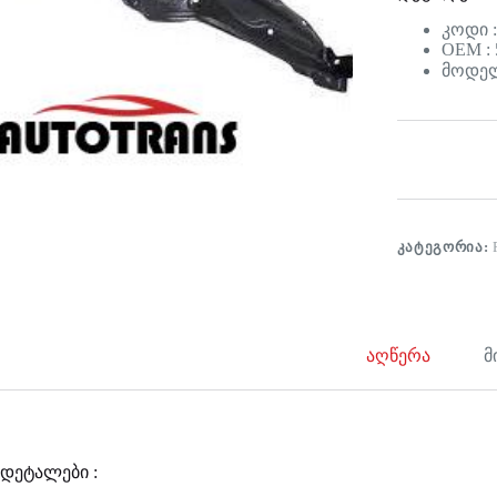
კოდი 
OEM : 
მოდელი
ᲙᲐᲢᲔᲒᲝᲠᲘᲐ:
აღწერა
მ
დეტალები :