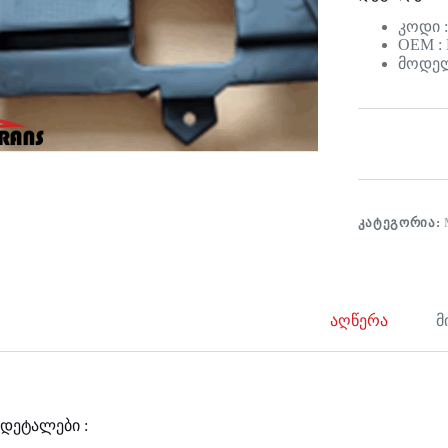
კოდი 
OEM :
მოდელ
ᲙᲐᲢᲔᲒᲝᲠᲘᲐ:
აღწერა
მ
დეტალები :