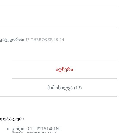
ᲙᲐᲢᲔᲒᲝᲠᲘᲐ:
JP CHEROKEE 19-24
აღწერა
მიმოხილვა (13)
დეტალები :
კოდი : CHJP71514816L