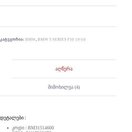
ᲙᲐᲢᲔᲒᲝᲠᲘᲐ:
BMW
,
BMW 5 SERIES F10 10-16
აღწერა
მიმოხილვა (4)
დეტალები :
კოდი : BM31514600