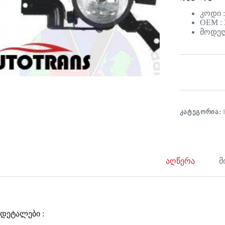
კოდი :
OEM : 
მოდელი
ᲙᲐᲢᲔᲒᲝᲠᲘᲐ:
აღწერა
მ
დეტალები :