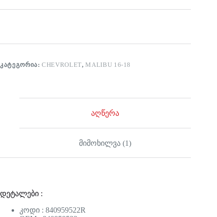
ᲙᲐᲢᲔᲒᲝᲠᲘᲐ:
CHEVROLET
,
MALIBU 16-18
აღწერა
მიმოხილვა (1)
დეტალები :
კოდი : 840959522R