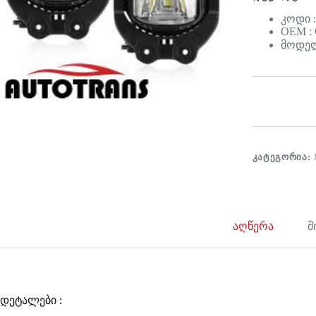
კოდი :
OEM : 
მოდელ
ᲙᲐᲢᲔᲒᲝᲠᲘᲐ:
აღწერა
მ
დეტალები :