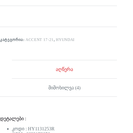
ᲙᲐᲢᲔᲒᲝᲠᲘᲐ:
ACCENT 17-21
,
HYUNDAI
აღწერა
მიმოხილვა (4)
დეტალები :
კოდი : HY1131253R