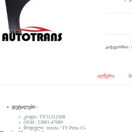
მ
ᲙᲐᲢᲔᲒᲝᲠᲘᲐ:
აღწერა
მ
დეტალები :
კოდი : TY5131250R
OEM : 53801-47080
მოდელი : toyota / TY Prius 15-