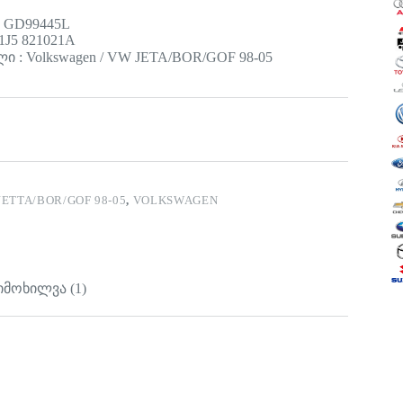
: GD99445L
1J5 821021A
 : Volkswagen / VW JETA/BOR/GOF 98-05
JETTA/BOR/GOF 98-05
,
VOLKSWAGEN
იმოხილვა (1)