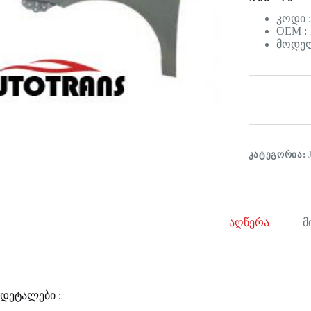
კოდი 
OEM : 
მოდელი
ᲙᲐᲢᲔᲒᲝᲠᲘᲐ:
აღწერა
მ
დეტალები :