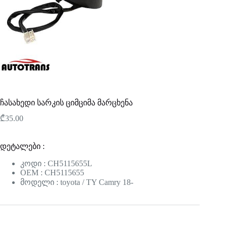
ჩასახედი სარკის ციმციმა მარცხენა
₾
35.00
დეტალები :
კოდი : CH5115655L
OEM : CH5115655
მოდელი : toyota / TY Camry 18-