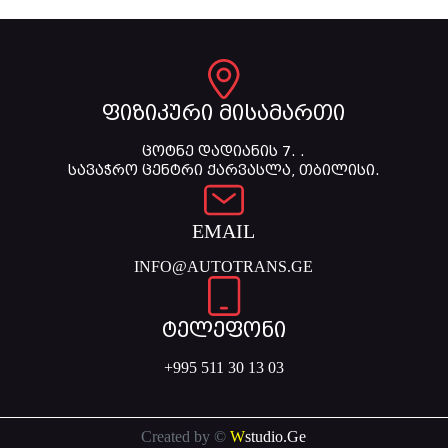
ფიზიკური მისამართი
ცოტნე დადიანის 7. .
სავაჭრო ცენტრი ქარვასლა, თბილისი.
EMAIL
INFO@AUTOTRANS.GE
ტელეფონი
+995 511 30 13 03
Created by ©
W
studio.Ge