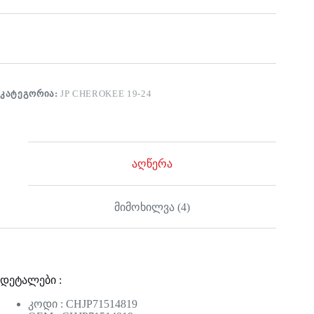
ᲙᲐᲢᲔᲒᲝᲠᲘᲐ:
JP CHEROKEE 19-24
აღწერა
მიმოხილვა (4)
დეტალები :
კოდი : CHJP71514819