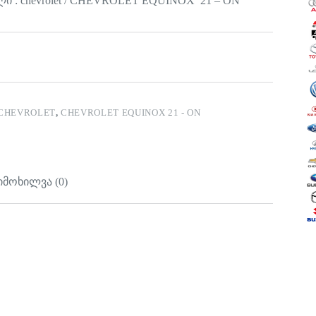
ი : chevrolet / CHEVROLET EQUINOX 21 – ON
CHEVROLET
,
CHEVROLET EQUINOX 21 - ON
იმოხილვა (0)