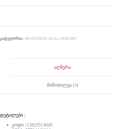
ᲙᲐᲢᲔᲒᲝᲠᲘᲐ:
SB OUTBCK 20-22
,
SUBARU
აღწერა
მიმოხილვა (3)
დეტალები :
კოდი : CH25513020