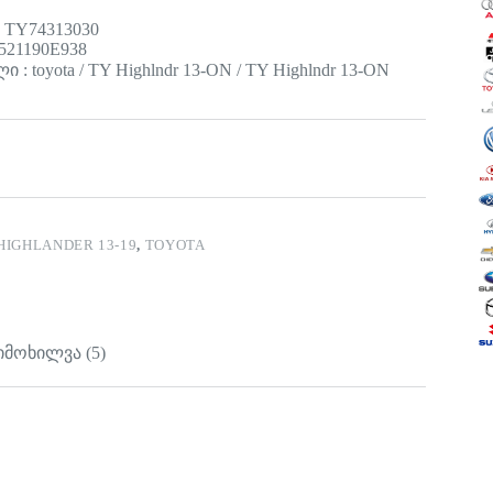
 TY74313030
521190E938
 : toyota / TY Highlndr 13-ON / TY Highlndr 13-ON
HIGHLANDER 13-19
,
TOYOTA
იმოხილვა (5)