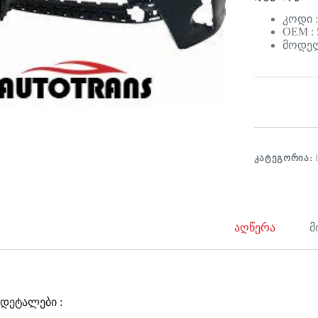
კოდი :
OEM : 
მოდელი
ᲙᲐᲢᲔᲒᲝᲠᲘᲐ:
აღწერა
მ
დეტალები :