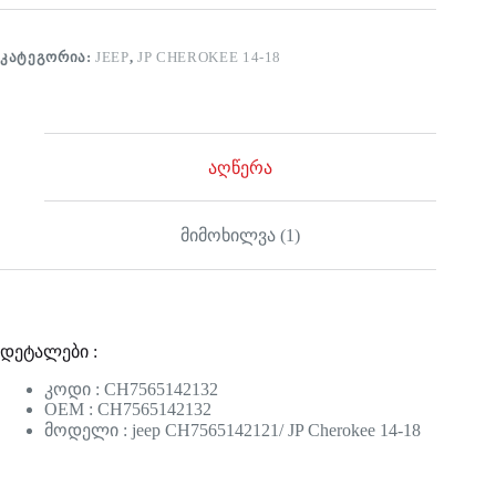
ᲙᲐᲢᲔᲒᲝᲠᲘᲐ:
JEEP
,
JP CHEROKEE 14-18
აღწერა
მიმოხილვა (1)
დეტალები :
კოდი : CH7565142132
OEM : CH7565142132
მოდელი : jeep CH7565142121/ JP Cherokee 14-18