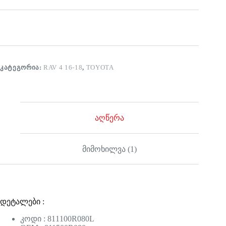
ᲙᲐᲢᲔᲒᲝᲠᲘᲐ:
RAV 4 16-18
,
TOYOTA
აღწერა
მიმოხილვა (1)
დეტალები :
კოდი : 811100R080L